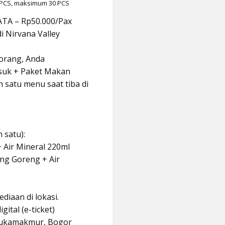
PCS, maksimum 30 PCS
A – Rp50.000/Pax
i Nirvana Valley
orang, Anda
suk + Paket Makan
ah satu menu saat tiba di
 satu):
+ Air Mineral 220ml
ang Goreng + Air
diaan di lokasi.
gital (e-ticket)
 Sukamakmur, Bogor