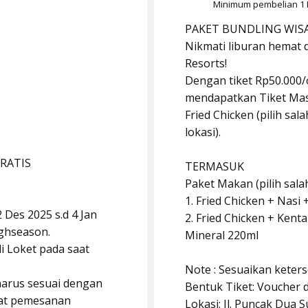
Minimum pembelian 1 
PAKET BUNDLING WISAT
Nikmati liburan hemat d
Resorts!
Dengan tiket Rp50.000/
mendapatkan Tiket Ma
Fried Chicken (pilih sal
lokasi).
GRATIS
TERMASUK
Paket Makan (pilih salah
1. Fried Chicken + Nasi 
 Des 2025 s.d 4 Jan
2. Fried Chicken + Kent
ighseason.
Mineral 220ml
i Loket pada saat
Note : Sesuaikan keterse
arus sesuai dengan
Bentuk Tiket: Voucher di
aat pemesanan
Lokasi: Jl. Puncak Dua