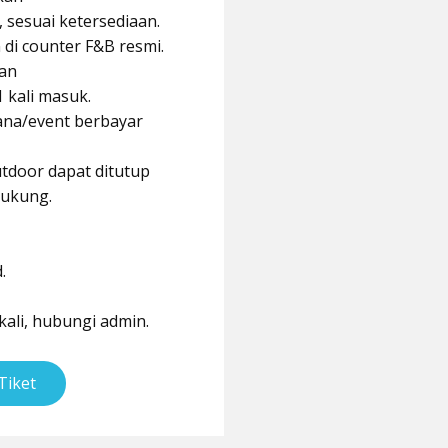
i, sesuai ketersediaan.
di counter F&B resmi.
an
1 kali masuk.
ana/event berbayar
door dapat ditutup
dukung.
.
kali, hubungi admin.
Tiket