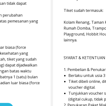
san tidak dapat
Tiket sudah termasuk:
an perubahan
) atas pemesanan yang
Kolam Renang, Taman Ke
Rumah Domba, Trampoli
Playground, Hobbit Hou
lainnya.
ar biasa (force
 kesehatan yang
SYARAT & KETENTUAN
ah, tiket yang sudah
ing) dapat dijadwalkan
1. Pembelian & Penuka
ngan batas waktu
Berlaku untuk usia 3
atnya 1 (satu) bulan
Tiket dibeli online, 
jadian luar biasa (force
voucher digital.
Tunjukkan voucher s
(digital cukup, tidak p
2. Penukaran Paket Ma