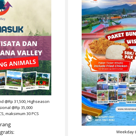
d @Rp 31,500, Highseason
sional @Rp 35,000
CS, maksimum 30 PCS
orang
gratis:
Weekday @