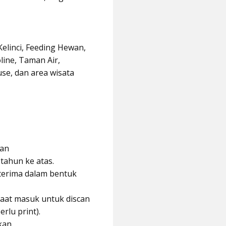
linci, Feeding Hewan,
ne, Taman Air,
se, dan area wisata
ran
 tahun ke atas.
diterima dalam bentuk
aat masuk untuk discan
erlu print).
kan